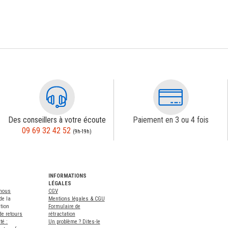
Des conseillers à votre écoute
Paiement en 3 ou 4 fois
09 69 32 42 52
(9h-19h)
INFORMATIONS
LÉGALES
-nous
CGV
de la
Mentions légales & CGU
tion
Formulaire de
de retours
rétractation
té :
Un problème ? Dites-le