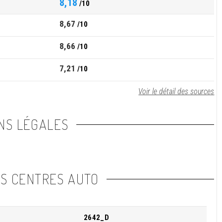
8,18
/10
8,67
/10
8,66
/10
7,21
/10
Voir le détail des sources
NS LÉGALES
NS CENTRES AUTO
2642_D