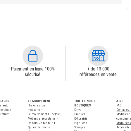
Paiement en ligne 100%
+ de 13 000
sécurisé
références en vente
NTAGES
LE MOUVEMENT
TOUTES NOS E-
AIDE
s auto
Histoire d'un
BOUTIQUES
FAQ
revaison
mouvement
Drive
Contactez
ratuite
Le mouvement E.Leclerc
Culturel
Médiateur 
Métiers et recrutement
E-librairie
consomma
De Quoi Je Me M.E.L
High Tech
Modalités 
Qui est le moins
Voyages
Accessibili