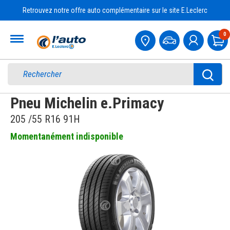
Retrouvez notre offre auto complémentaire sur le site E.Leclerc
Accueil
0
Pa
Pneu Michelin e.Primacy
205 /55 R16 91H
Momentanément indisponible