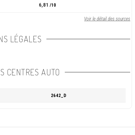
6,81
/10
Voir le détail des sources
NS LÉGALES
NS CENTRES AUTO
2642_D