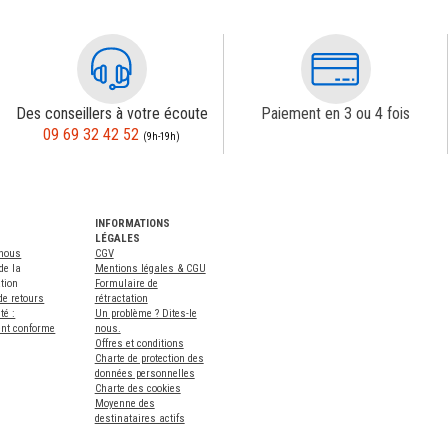
Des conseillers à votre écoute
Paiement en 3 ou 4 fois
09 69 32 42 52
(9h-19h)
INFORMATIONS
LÉGALES
-nous
CGV
de la
Mentions légales & CGU
tion
Formulaire de
de retours
rétractation
té :
Un problème ? Dites-le
ent conforme
nous.
Offres et conditions
Charte de protection des
données personnelles
Charte des cookies
Moyenne des
destinataires actifs