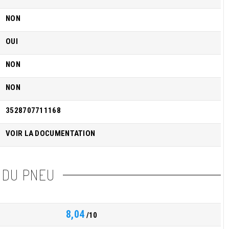
NON
OUI
NON
NON
3528707711168
VOIR LA DOCUMENTATION
 DU PNEU
8,04
/10