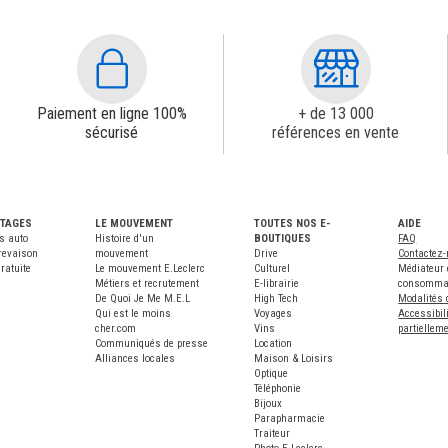
Paiement en ligne 100%
+ de 13 000
sécurisé
références en vente
NTAGES
LE MOUVEMENT
TOUTES NOS E-
AIDE
s auto
Histoire d'un
BOUTIQUES
FAQ
revaison
mouvement
Drive
Contactez
ratuite
Le mouvement E.Leclerc
Culturel
Médiateur 
Métiers et recrutement
E-librairie
consomma
De Quoi Je Me M.E.L
High Tech
Modalités 
Qui est le moins
Voyages
Accessibili
cher.com
Vins
partiellem
Communiqués de presse
Location
Alliances locales
Maison & Loisirs
Optique
Téléphonie
Bijoux
Parapharmacie
Traiteur