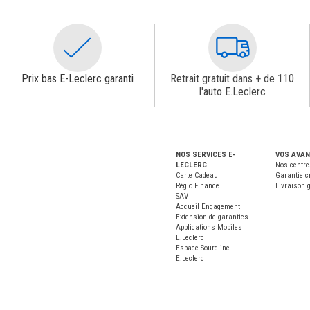
Prix bas E-Leclerc garanti
Retrait gratuit dans + de 110
l'auto E.Leclerc
NOS SERVICES E-
VOS AVA
LECLERC
Nos centre
Carte Cadeau
Garantie c
Réglo Finance
Livraison g
SAV
Accueil Engagement
Extension de garanties
Applications Mobiles
E.Leclerc
Espace Sourdline
E.Leclerc