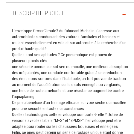
DESCRIPTIF PRODUIT
L'enveloppe CrossClimate2 du fabricant Michelin s'adresse aux
automobilistes conduisant des voitures familiales et berlines et
roulant essentiellement en ville et sur autoroute, à la recherche d'un
produit haute qualité.
Quelles sont ses aptitudes ? Ce pneumatique est pourvu de
plusieurs points clés :
une sécurité accrue sur sol sec ou mouillé, une meilleure absorption
des irrégularités, une conduite confortable grâce à une réduction
des émissions sonores dans l'habitacle, un fort pouvoir de traction
au moment de l'accélération sur les sols enneigés ou verglacés,
une tenue de route améliorée et une résistance augmentée contre
l'aquaplaning.
Ce pneu bénéficie d'un freinage efficace sur voie sèche ou mouillée
pour une sécurité en toutes circonstances.
Quelles technologies cette enveloppe comporte-t- elle ? Dotée de
versions avec les labels "M+S" et "3PMSF", l'enveloppe peut être
adaptée pour rouler sur les chaussées boueuses et enneigées.
Enfin, ce pneu peut détenir un sens de roulage unique étant donné