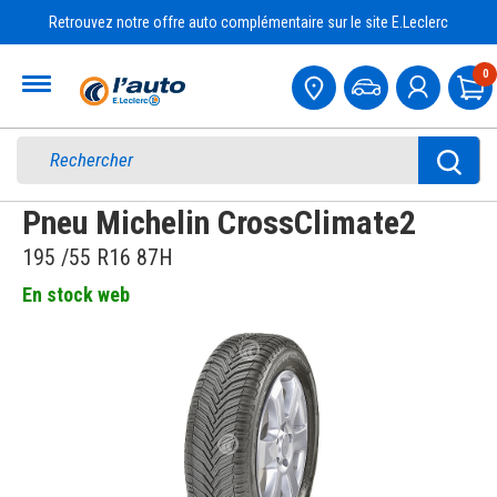
Retrouvez notre offre auto complémentaire sur le site E.Leclerc
Accueil
0
Pa
Pneu Michelin CrossClimate2
195 /55 R16 87H
En stock web