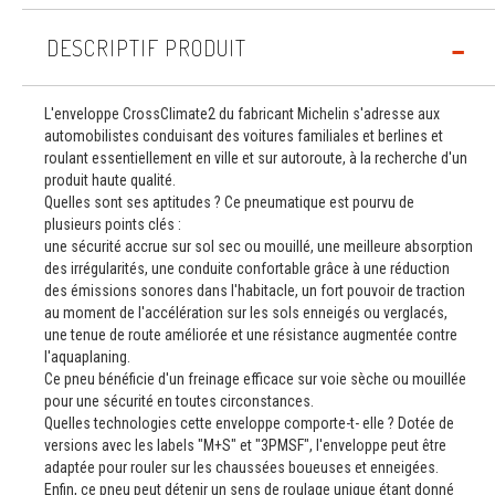
DESCRIPTIF PRODUIT
L'enveloppe CrossClimate2 du fabricant Michelin s'adresse aux
automobilistes conduisant des voitures familiales et berlines et
roulant essentiellement en ville et sur autoroute, à la recherche d'un
produit haute qualité.
Quelles sont ses aptitudes ? Ce pneumatique est pourvu de
plusieurs points clés :
une sécurité accrue sur sol sec ou mouillé, une meilleure absorption
des irrégularités, une conduite confortable grâce à une réduction
des émissions sonores dans l'habitacle, un fort pouvoir de traction
au moment de l'accélération sur les sols enneigés ou verglacés,
une tenue de route améliorée et une résistance augmentée contre
l'aquaplaning.
Ce pneu bénéficie d'un freinage efficace sur voie sèche ou mouillée
pour une sécurité en toutes circonstances.
Quelles technologies cette enveloppe comporte-t- elle ? Dotée de
versions avec les labels "M+S" et "3PMSF", l'enveloppe peut être
adaptée pour rouler sur les chaussées boueuses et enneigées.
Enfin, ce pneu peut détenir un sens de roulage unique étant donné