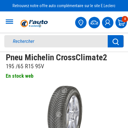
Retrouvez notre offre auto complémentaire sur le site E.Leclerc
Accueil
0
Pa
Pneu Michelin CrossClimate2
195 /65 R15 95V
En stock web