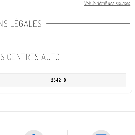
Voir le détail des sources
NS LÉGALES
NS CENTRES AUTO
2642_D