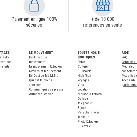
Paiement en ligne 100%
+ de 13 000
sécurisé
références en vente
NTAGES
LE MOUVEMENT
TOUTES NOS E-
AIDE
s auto
Histoire d'un
BOUTIQUES
FAQ
revaison
mouvement
Drive
Contactez
ratuite
Le mouvement E.Leclerc
Culturel
Médiateur 
Métiers et recrutement
E-librairie
consomma
De Quoi Je Me M.E.L
High Tech
Modalités 
Qui est le moins
Voyages
Accessibili
cher.com
Vins
partiellem
Communiqués de presse
Location
Alliances locales
Maison & Loisirs
Optique
Téléphonie
Bijoux
Parapharmacie
Traiteur
Photo E.Leclerc
Billetterie