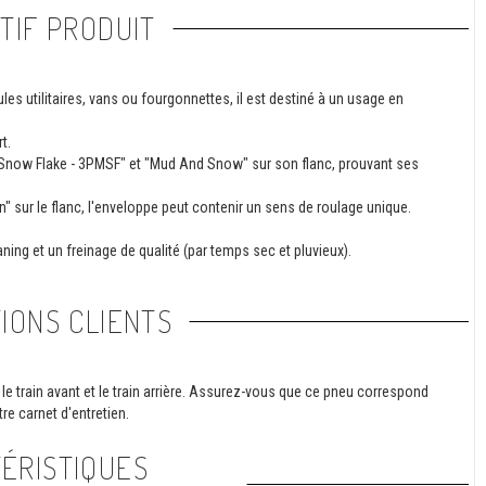
TIF PRODUIT
es utilitaires, vans ou fourgonnettes, il est destiné à un usage en
t.
n Snow Flake - 3PMSF" et "Mud And Snow" sur son flanc, prouvant ses
 sur le flanc, l'enveloppe peut contenir un sens de roulage unique.
ning et un freinage de qualité (par temps sec et pluvieux).
IONS CLIENTS
le train avant et le train arrière. Assurez-vous que ce pneu correspond
re carnet d'entretien.
ÉRISTIQUES