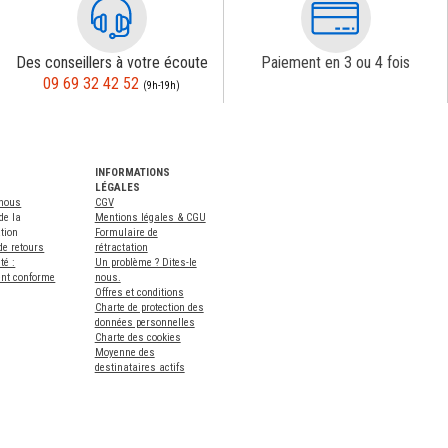
Des conseillers à votre écoute
Paiement en 3 ou 4 fois
09 69 32 42 52
(9h-19h)
INFORMATIONS
LÉGALES
-nous
CGV
de la
Mentions légales & CGU
tion
Formulaire de
de retours
rétractation
té :
Un problème ? Dites-le
ent conforme
nous.
Offres et conditions
Charte de protection des
données personnelles
Charte des cookies
Moyenne des
destinataires actifs