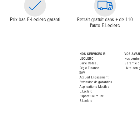
Prix bas E-Leclerc garanti
Retrait gratuit dans + de 110
l'auto E.Leclerc
NOS SERVICES E-
VOS AVA
LECLERC
Nos centre
Carte Cadeau
Garantie c
Réglo Finance
Livraison g
SAV
Accueil Engagement
Extension de garanties
Applications Mobiles
E.Leclerc
Espace Sourdline
E.Leclerc