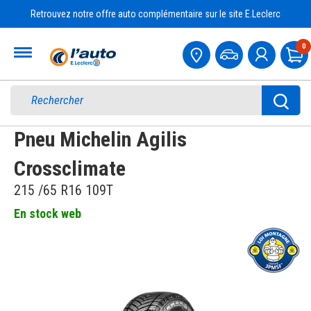
Retrouvez notre offre auto complémentaire sur le site E.Leclerc
Accueil
0
Pa
Pneu Michelin Agilis
Crossclimate
215 /65 R16 109T
En stock web