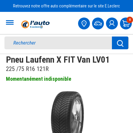
Retrouvez notre offre auto complémentaire sur le site E.Leclerc
Accueil
0
Pa
Pneu Laufenn X FIT Van LV01
225 /75 R16 121R
Momentanément indisponible