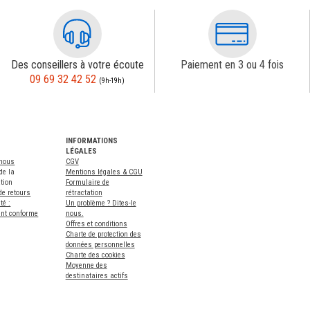
Des conseillers à votre écoute
Paiement en 3 ou 4 fois
09 69 32 42 52
(9h-19h)
INFORMATIONS
LÉGALES
-nous
CGV
de la
Mentions légales & CGU
tion
Formulaire de
de retours
rétractation
té :
Un problème ? Dites-le
ent conforme
nous.
Offres et conditions
Charte de protection des
données personnelles
Charte des cookies
Moyenne des
destinataires actifs