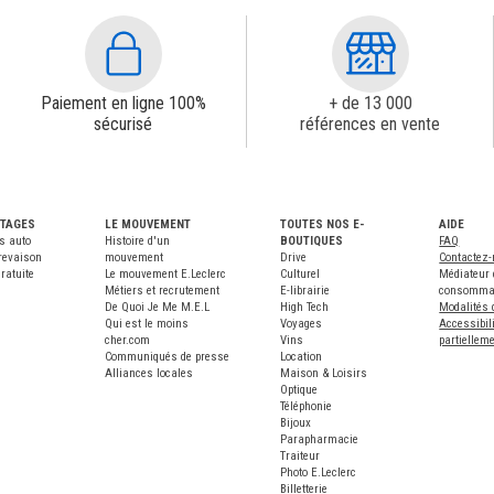
Paiement en ligne 100%
+ de 13 000
sécurisé
références en vente
NTAGES
LE MOUVEMENT
TOUTES NOS E-
AIDE
s auto
Histoire d'un
BOUTIQUES
FAQ
revaison
mouvement
Drive
Contactez
ratuite
Le mouvement E.Leclerc
Culturel
Médiateur 
Métiers et recrutement
E-librairie
consomma
De Quoi Je Me M.E.L
High Tech
Modalités 
Qui est le moins
Voyages
Accessibili
cher.com
Vins
partiellem
Communiqués de presse
Location
Alliances locales
Maison & Loisirs
Optique
Téléphonie
Bijoux
Parapharmacie
Traiteur
Photo E.Leclerc
Billetterie