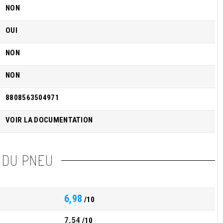
NON
OUI
NON
NON
8808563504971
VOIR LA DOCUMENTATION
 DU PNEU
6,98
/10
7,54
/10