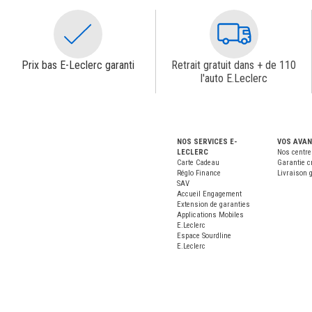
Prix bas E-Leclerc garanti
Retrait gratuit dans + de 110
l'auto E.Leclerc
NOS SERVICES E-
VOS AVA
LECLERC
Nos centre
Carte Cadeau
Garantie c
Réglo Finance
Livraison g
SAV
Accueil Engagement
Extension de garanties
Applications Mobiles
E.Leclerc
Espace Sourdline
E.Leclerc