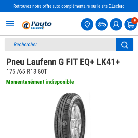
Retrouvez notre offre auto complémentaire sur le site E.Leclerc
Accueil
0
Pa
Pneu Laufenn G FIT EQ+ LK41+
175 /65 R13 80T
Momentanément indisponible