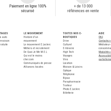
Paiement en ligne 100%
+ de 13 000
sécurisé
références en vente
NTAGES
LE MOUVEMENT
TOUTES NOS E-
AIDE
s auto
Histoire d'un
BOUTIQUES
FAQ
revaison
mouvement
Drive
Contactez
ratuite
Le mouvement E.Leclerc
Culturel
Médiateur 
Métiers et recrutement
E-librairie
consomma
De Quoi Je Me M.E.L
High Tech
Modalités 
Qui est le moins
Voyages
Accessibili
cher.com
Vins
partiellem
Communiqués de presse
Location
Alliances locales
Maison & Loisirs
Optique
Téléphonie
Bijoux
Parapharmacie
Traiteur
Photo E.Leclerc
Billetterie