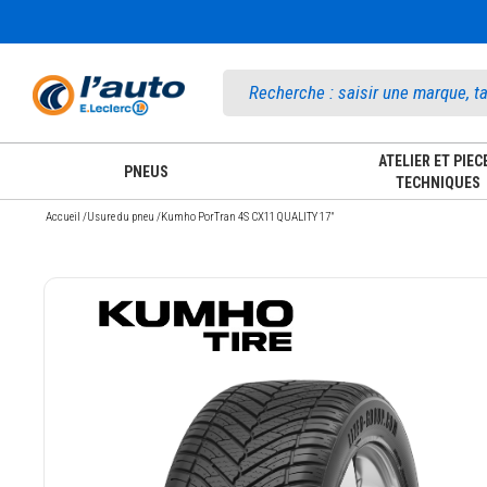
Accueil
ATELIER ET PIEC
PNEUS
TECHNIQUES
Accueil
/
Usure du pneu
/
Kumho PorTran 4S CX11 QUALITY 17"