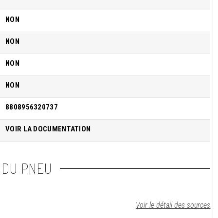
NON
NON
NON
NON
8808956320737
VOIR LA DOCUMENTATION
 DU PNEU
Voir le détail des sources