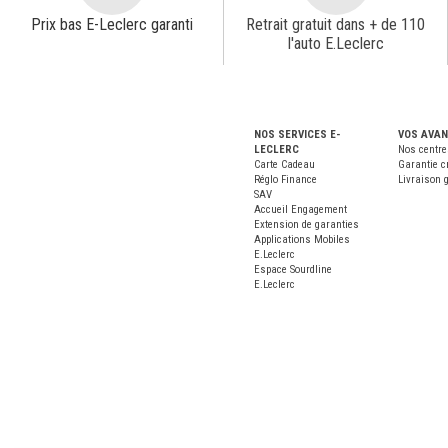
Prix bas E-Leclerc garanti
Retrait gratuit dans + de 110
l'auto E.Leclerc
NOS SERVICES E-
VOS AVA
LECLERC
Nos centre
Carte Cadeau
Garantie c
Réglo Finance
Livraison g
SAV
Accueil Engagement
Extension de garanties
Applications Mobiles
E.Leclerc
Espace Sourdline
E.Leclerc