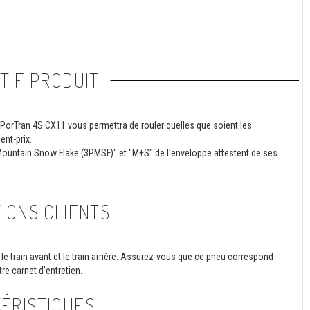
TIF PRODUIT
u PorTran 4S CX11 vous permettra de rouler quelles que soient les
nt-prix.
 Mountain Snow Flake (3PMSF)" et "M+S" de l'enveloppe attestent de ses
IONS CLIENTS
le train avant et le train arrière. Assurez-vous que ce pneu correspond
re carnet d'entretien.
ÉRISTIQUES