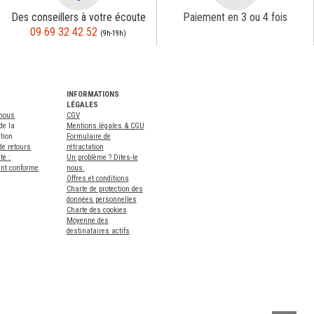
Des conseillers à votre écoute
Paiement en 3 ou 4 fois
09 69 32 42 52
(9h-19h)
INFORMATIONS
LÉGALES
-nous
CGV
de la
Mentions légales & CGU
tion
Formulaire de
de retours
rétractation
té :
Un problème ? Dites-le
ent conforme
nous.
Offres et conditions
Charte de protection des
données personnelles
Charte des cookies
Moyenne des
destinataires actifs