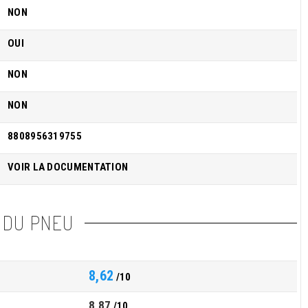
NON
OUI
NON
NON
8808956319755
VOIR LA DOCUMENTATION
 DU PNEU
8,62
/10
8,87
/10