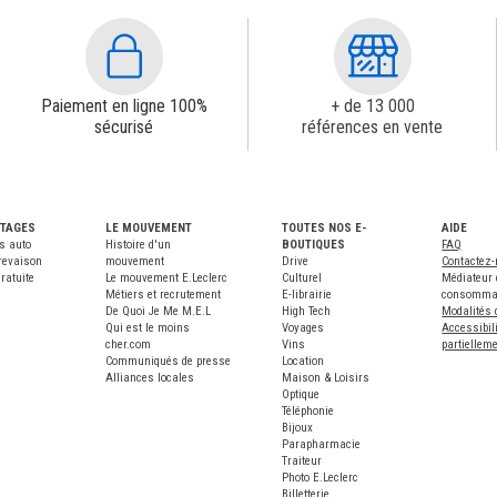
Paiement en ligne 100%
+ de 13 000
sécurisé
références en vente
NTAGES
LE MOUVEMENT
TOUTES NOS E-
AIDE
s auto
Histoire d'un
BOUTIQUES
FAQ
revaison
mouvement
Drive
Contactez
ratuite
Le mouvement E.Leclerc
Culturel
Médiateur 
Métiers et recrutement
E-librairie
consomma
De Quoi Je Me M.E.L
High Tech
Modalités 
Qui est le moins
Voyages
Accessibili
cher.com
Vins
partiellem
Communiqués de presse
Location
Alliances locales
Maison & Loisirs
Optique
Téléphonie
Bijoux
Parapharmacie
Traiteur
Photo E.Leclerc
Billetterie