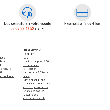
Des conseillers à votre écoute
Paiement en 3 ou 4 fois
09 69 32 42 52
(9h-19h)
INFORMATIONS
LÉGALES
-nous
CGV
de la
Mentions légales & CGU
tion
Formulaire de
de retours
rétractation
té :
Un problème ? Dites-le
ent conforme
nous.
Offres et conditions
Charte de protection des
données personnelles
Charte des cookies
Moyenne des
destinataires actifs