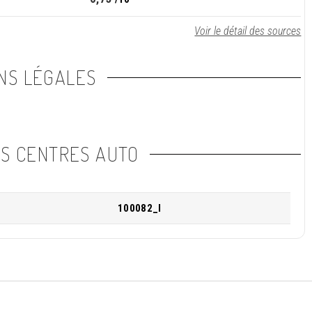
Voir le détail des sources
NS LÉGALES
NS CENTRES AUTO
100082_I