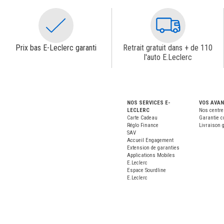
Prix bas E-Leclerc garanti
Retrait gratuit dans + de 110
l'auto E.Leclerc
NOS SERVICES E-
VOS AVA
LECLERC
Nos centre
Carte Cadeau
Garantie c
Réglo Finance
Livraison g
SAV
Accueil Engagement
Extension de garanties
Applications Mobiles
E.Leclerc
Espace Sourdline
E.Leclerc