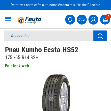
Retrouvez notre offre auto complémentaire sur le site E.Leclerc
Accueil
0
Pa
Pneu Kumho Ecsta HS52
175 /65 R14 82H
En stock web