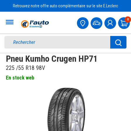
Retrouvez notre offre auto complémentaire sur le site E.Leclerc
Accueil
0
Pa
Pneu Kumho Crugen HP71
225 /55 R18 98V
En stock web