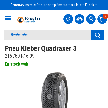
Retrouvez notre offre auto complémentaire sur le site E.Leclerc
Accueil
0
Pa
Pneu Kleber Quadraxer 3
215 /60 R16 99H
En stock web