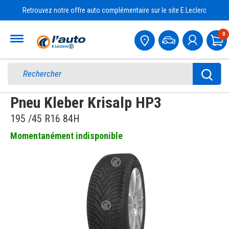
Retrouvez notre offre auto complémentaire sur le site E.Leclerc
Accueil
0
Pa
Pneu Kleber Krisalp HP3
195 /45 R16 84H
Momentanément indisponible