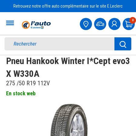
Retrouvez notre offre auto complémentaire sur le site E.Leclerc
Accueil
0
Pa
Pneu Hankook Winter I*Cept evo3
X W330A
275 /50 R19 112V
En stock web