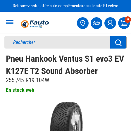
Retrouvez notre offre auto complémentaire sur le site E.Leclerc
Accueil
0
Pa
Pneu Hankook Ventus S1 evo3 EV
K127E T2 Sound Absorber
255 /45 R19 104W
En stock web