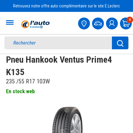
Retrouvez notre offre auto complémentaire sur le site E.Leclerc
Accueil
0
Pa
Pneu Hankook Ventus Prime4
K135
235 /55 R17 103W
En stock web