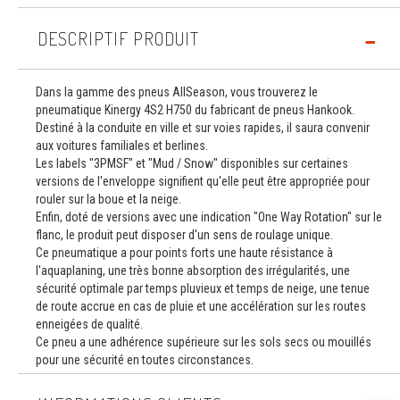
DESCRIPTIF PRODUIT
Dans la gamme des pneus AllSeason, vous trouverez le
pneumatique Kinergy 4S2 H750 du fabricant de pneus Hankook.
Destiné à la conduite en ville et sur voies rapides, il saura convenir
aux voitures familiales et berlines.
Les labels "3PMSF" et "Mud / Snow" disponibles sur certaines
versions de l'enveloppe signifient qu'elle peut être appropriée pour
rouler sur la boue et la neige.
Enfin, doté de versions avec une indication "One Way Rotation" sur le
flanc, le produit peut disposer d'un sens de roulage unique.
Ce pneumatique a pour points forts une haute résistance à
l'aquaplaning, une très bonne absorption des irrégularités, une
sécurité optimale par temps pluvieux et temps de neige, une tenue
de route accrue en cas de pluie et une accélération sur les routes
enneigées de qualité.
Ce pneu a une adhérence supérieure sur les sols secs ou mouillés
pour une sécurité en toutes circonstances.