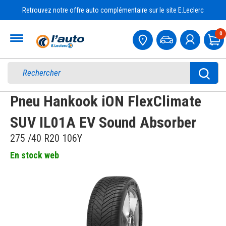
Retrouvez notre offre auto complémentaire sur le site E.Leclerc
Accueil
0
Pa
Pneu Hankook iON FlexClimate
SUV IL01A EV Sound Absorber
275 /40 R20 106Y
En stock web