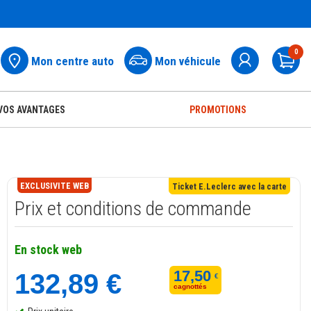
0
Mon centre auto
Mon véhicule
Pa
VOS AVANTAGES
PROMOTIONS
EXCLUSIVITE WEB
Ticket E.Leclerc avec la carte
Prix et conditions de commande
En stock web
17,50
132,89 €
€
cagnottés