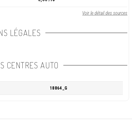
Voir le détail des sources
NS LÉGALES
NS CENTRES AUTO
18864_G