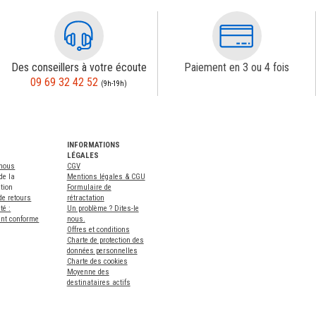
Des conseillers à votre écoute
Paiement en 3 ou 4 fois
09 69 32 42 52
(9h-19h)
INFORMATIONS
LÉGALES
-nous
CGV
de la
Mentions légales & CGU
tion
Formulaire de
de retours
rétractation
té :
Un problème ? Dites-le
ent conforme
nous.
Offres et conditions
Charte de protection des
données personnelles
Charte des cookies
Moyenne des
destinataires actifs