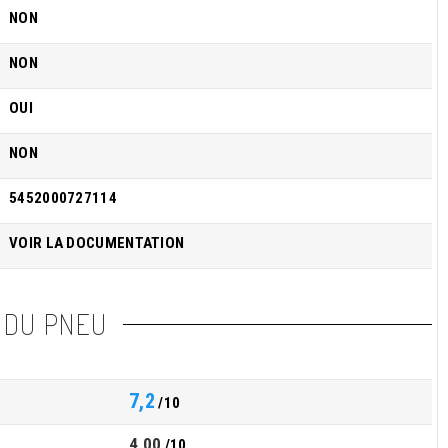
NON
NON
OUI
NON
5452000727114
VOIR LA DOCUMENTATION
 DU PNEU
7,2
/10
4,00
/10