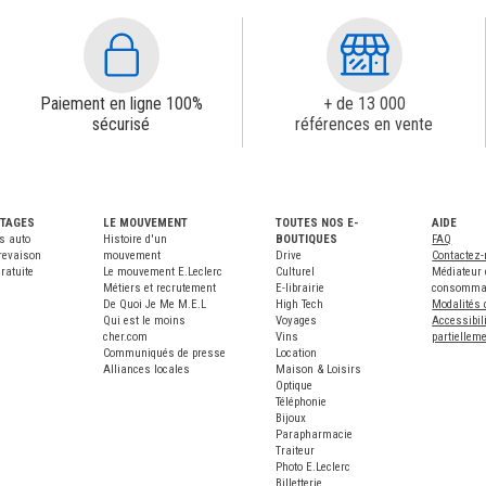
Paiement en ligne 100%
+ de 13 000
sécurisé
références en vente
NTAGES
LE MOUVEMENT
TOUTES NOS E-
AIDE
s auto
Histoire d'un
BOUTIQUES
FAQ
revaison
mouvement
Drive
Contactez
ratuite
Le mouvement E.Leclerc
Culturel
Médiateur 
Métiers et recrutement
E-librairie
consomma
De Quoi Je Me M.E.L
High Tech
Modalités 
Qui est le moins
Voyages
Accessibili
cher.com
Vins
partiellem
Communiqués de presse
Location
Alliances locales
Maison & Loisirs
Optique
Téléphonie
Bijoux
Parapharmacie
Traiteur
Photo E.Leclerc
Billetterie