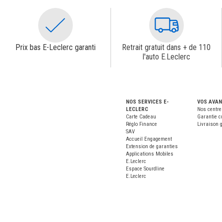
Prix bas E-Leclerc garanti
Retrait gratuit dans + de 110
l'auto E.Leclerc
NOS SERVICES E-
VOS AVA
LECLERC
Nos centre
Carte Cadeau
Garantie c
Réglo Finance
Livraison g
SAV
Accueil Engagement
Extension de garanties
Applications Mobiles
E.Leclerc
Espace Sourdline
E.Leclerc