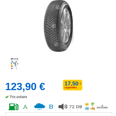
17,50
123,90 €
€
cagnottés
Prix unitaire