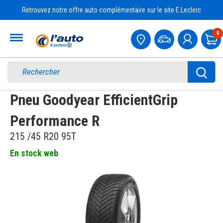
Retrouvez notre offre auto complémentaire sur le site E.Leclerc
Accueil
0
Pa
Pneu Goodyear EfficientGrip
Performance R
215 /45 R20 95T
En stock web