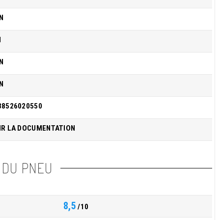
N
I
N
N
38526020550
IR LA DOCUMENTATION
 DU PNEU
8,5
/10