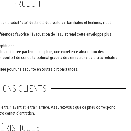
TIF PRODUIT
 produit "été" destiné à des voitures familiales et berlines, il est
érences favorise l'évacuation de l'eau et rend cette enveloppe plus
ptitudes :
e améliorée par temps de pluie, une excellente absorption des
 un confort de conduite optimal grâce à des émissions de bruits réduites
illée pour une sécurité en toutes circonstances.
IONS CLIENTS
le train avant et le train arrière. Assurez-vous que ce pneu correspond
re carnet d'entretien.
ÉRISTIQUES