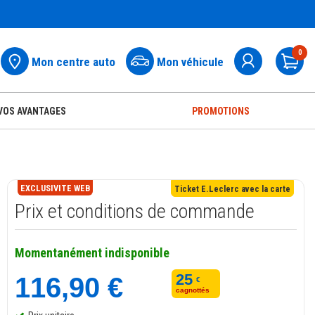
0
Mon centre auto
Mon véhicule
Pa
VOS AVANTAGES
PROMOTIONS
EXCLUSIVITE WEB
Ticket E.Leclerc avec la carte
Prix et conditions de commande
Momentanément indisponible
25
116,90 €
€
cagnottés