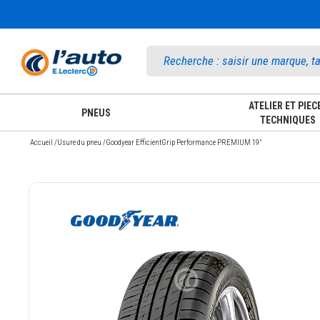
Accueil
ATELIER ET PIEC
PNEUS
TECHNIQUES
Accueil
/
Usure du pneu
/
Goodyear EfficientGrip Performance PREMIUM 19"