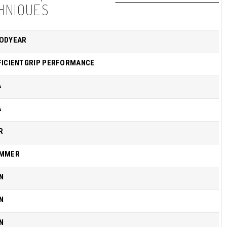
HNIQUES
ODYEAR
FICIENTGRIP PERFORMANCE
A
A
R
MMER
N
N
N