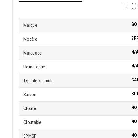
TEC
GO
Marque
EF
Modèle
N/
Marquage
N/
Homologué
CA
Type de véhicule
SU
Saison
NO
Clouté
NO
Cloutable
NO
3PMSF