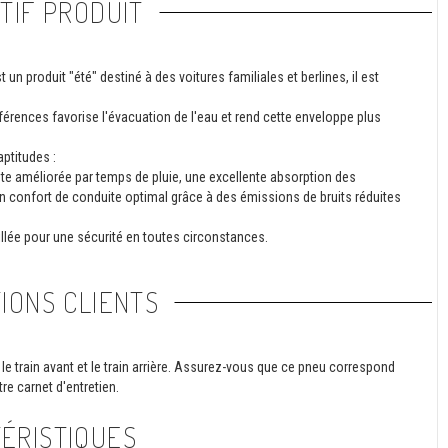
TIF PRODUIT
 produit "été" destiné à des voitures familiales et berlines, il est
érences favorise l'évacuation de l'eau et rend cette enveloppe plus
ptitudes :
e améliorée par temps de pluie, une excellente absorption des
 un confort de conduite optimal grâce à des émissions de bruits réduites
illée pour une sécurité en toutes circonstances.
IONS CLIENTS
le train avant et le train arrière. Assurez-vous que ce pneu correspond
re carnet d'entretien.
ÉRISTIQUES