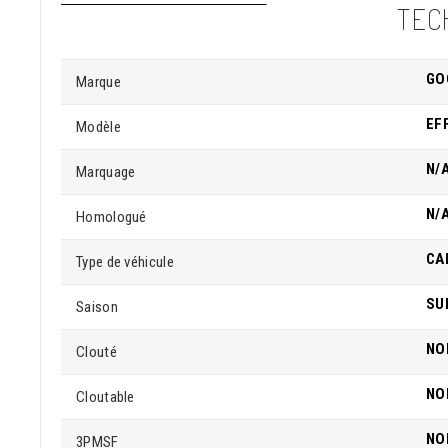
TEC
GO
Marque
EF
Modèle
N/
Marquage
N/
Homologué
CA
Type de véhicule
SU
Saison
NO
Clouté
NO
Cloutable
NO
3PMSF