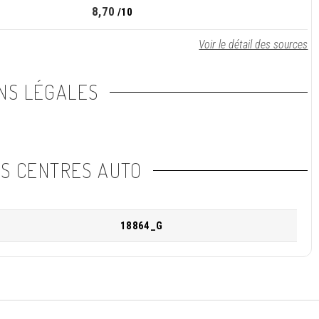
8,70
/10
Voir le détail des sources
NS LÉGALES
NS CENTRES AUTO
18864_G