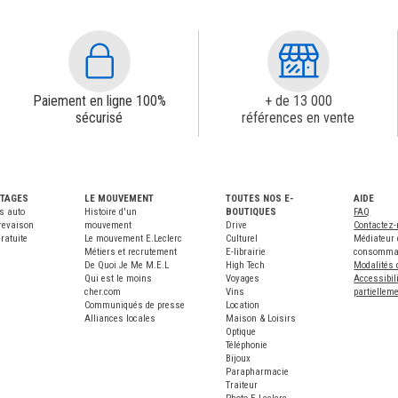
Paiement en ligne 100%
+ de 13 000
sécurisé
références en vente
NTAGES
LE MOUVEMENT
TOUTES NOS E-
AIDE
s auto
Histoire d'un
BOUTIQUES
FAQ
revaison
mouvement
Drive
Contactez
ratuite
Le mouvement E.Leclerc
Culturel
Médiateur 
Métiers et recrutement
E-librairie
consomma
De Quoi Je Me M.E.L
High Tech
Modalités 
Qui est le moins
Voyages
Accessibili
cher.com
Vins
partiellem
Communiqués de presse
Location
Alliances locales
Maison & Loisirs
Optique
Téléphonie
Bijoux
Parapharmacie
Traiteur