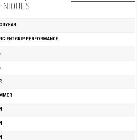
HNIQUES
ODYEAR
FICIENTGRIP PERFORMANCE
A
A
R
MMER
N
N
N