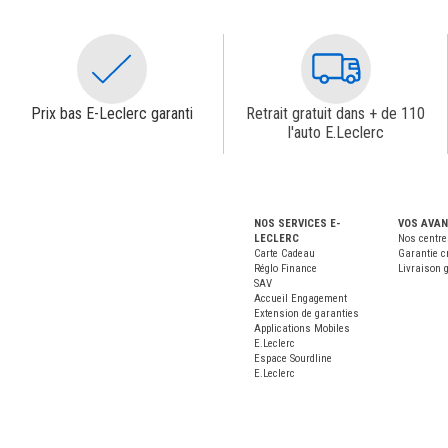
Prix bas E-Leclerc garanti
Retrait gratuit dans + de 110
l'auto E.Leclerc
NOS SERVICES E-
VOS AVA
LECLERC
Nos centre
Carte Cadeau
Garantie c
Réglo Finance
Livraison g
SAV
Accueil Engagement
Extension de garanties
Applications Mobiles
E.Leclerc
Espace Sourdline
E.Leclerc