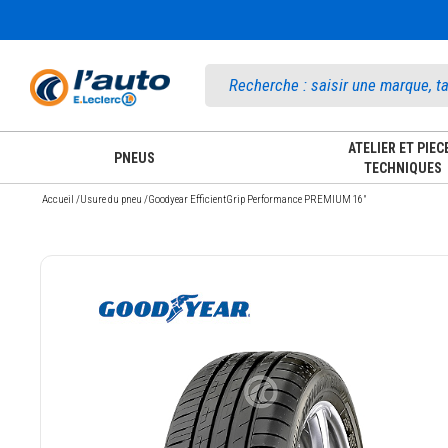
Accueil
ATELIER ET PIEC
PNEUS
TECHNIQUES
Accueil
/
Usure du pneu
/
Goodyear EfficientGrip Performance PREMIUM 16"