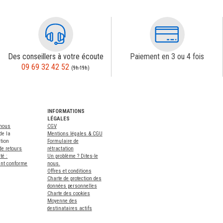
Des conseillers à votre écoute
Paiement en 3 ou 4 fois
09 69 32 42 52
(9h-19h)
INFORMATIONS
LÉGALES
-nous
CGV
de la
Mentions légales & CGU
tion
Formulaire de
de retours
rétractation
té :
Un problème ? Dites-le
ent conforme
nous.
Offres et conditions
Charte de protection des
données personnelles
Charte des cookies
Moyenne des
destinataires actifs