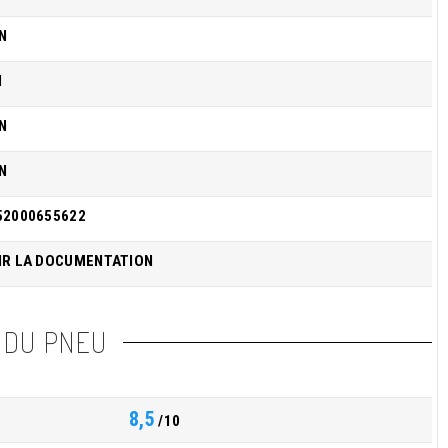
N
I
N
N
52000655622
IR LA DOCUMENTATION
 DU PNEU
8,5
/10