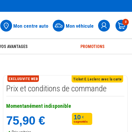
0
Mon centre auto
Mon véhicule
Pa
VOS AVANTAGES
PROMOTIONS
EXCLUSIVITE WEB
Ticket E.Leclerc avec la carte
Prix et conditions de commande
Momentanément indisponible
10
75,90 €
€
cagnottés