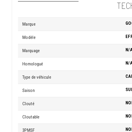
TEC
GO
Marque
EF
Modèle
N/
Marquage
N/
Homologué
CA
Type de véhicule
SU
Saison
NO
Clouté
NO
Cloutable
NO
3PMSF