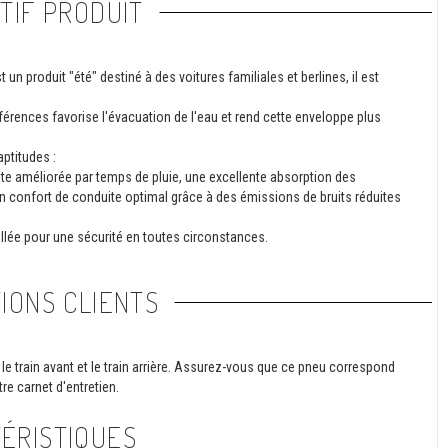
TIF PRODUIT
 produit "été" destiné à des voitures familiales et berlines, il est
érences favorise l'évacuation de l'eau et rend cette enveloppe plus
ptitudes :
e améliorée par temps de pluie, une excellente absorption des
 un confort de conduite optimal grâce à des émissions de bruits réduites
illée pour une sécurité en toutes circonstances.
IONS CLIENTS
le train avant et le train arrière. Assurez-vous que ce pneu correspond
re carnet d'entretien.
ÉRISTIQUES