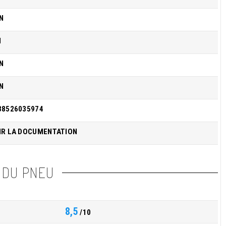
N
I
N
N
38526035974
IR LA DOCUMENTATION
 DU PNEU
8,5
/10