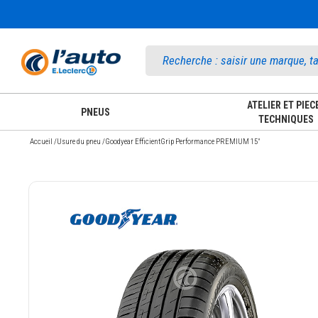
Accueil
ATELIER ET PIEC
PNEUS
TECHNIQUES
Accueil
/
Usure du pneu
/
Goodyear EfficientGrip Performance PREMIUM 15"