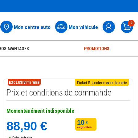
0
Mon centre auto
Mon véhicule
Pa
VOS AVANTAGES
PROMOTIONS
EXCLUSIVITE WEB
Ticket E.Leclerc avec la carte
Prix et conditions de commande
Momentanément indisponible
10
88,90 €
€
cagnottés