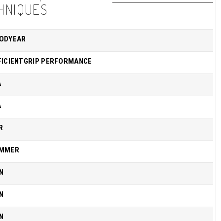
HNIQUES
ODYEAR
FICIENTGRIP PERFORMANCE
A
A
R
MMER
N
N
N