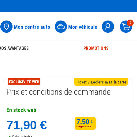
0
Mon centre auto
Mon véhicule
Pa
VOS AVANTAGES
PROMOTIONS
EXCLUSIVITE WEB
Ticket E.Leclerc avec la carte
Prix et conditions de commande
En stock web
7,50
71,90 €
€
cagnottés