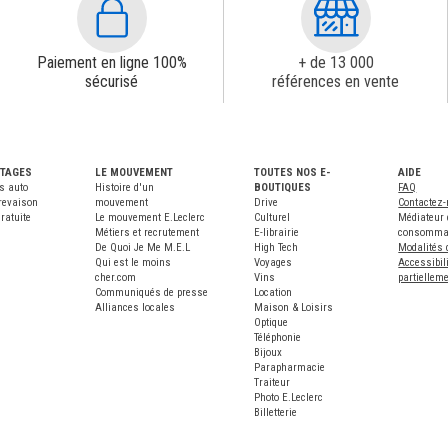
Paiement en ligne 100%
+ de 13 000
sécurisé
références en vente
NTAGES
LE MOUVEMENT
TOUTES NOS E-
AIDE
s auto
Histoire d'un
BOUTIQUES
FAQ
revaison
mouvement
Drive
Contactez
ratuite
Le mouvement E.Leclerc
Culturel
Médiateur 
Métiers et recrutement
E-librairie
consomma
De Quoi Je Me M.E.L
High Tech
Modalités 
Qui est le moins
Voyages
Accessibili
cher.com
Vins
partiellem
Communiqués de presse
Location
Alliances locales
Maison & Loisirs
Optique
Téléphonie
Bijoux
Parapharmacie
Traiteur
Photo E.Leclerc
Billetterie