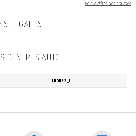
Voir le détail des sources
NS LÉGALES
NS CENTRES AUTO
100082_I