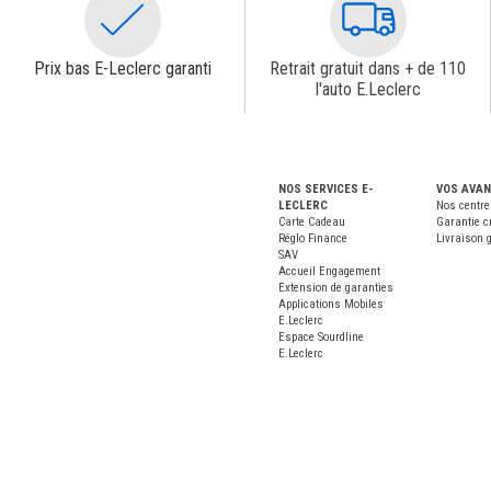
Prix bas E-Leclerc garanti
Retrait gratuit dans + de 110
l'auto E.Leclerc
NOS SERVICES E-
VOS AVA
LECLERC
Nos centre
Carte Cadeau
Garantie c
Réglo Finance
Livraison g
SAV
Accueil Engagement
Extension de garanties
Applications Mobiles
E.Leclerc
Espace Sourdline
E.Leclerc