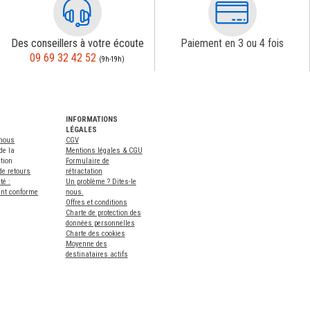
Des conseillers à votre écoute
Paiement en 3 ou 4 fois
09 69 32 42 52
(9h-19h)
INFORMATIONS
LÉGALES
-nous
CGV
de la
Mentions légales & CGU
tion
Formulaire de
de retours
rétractation
té :
Un problème ? Dites-le
ent conforme
nous.
Offres et conditions
Charte de protection des
données personnelles
Charte des cookies
Moyenne des
destinataires actifs