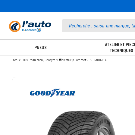
Accueil
ATELIER ET PIEC
PNEUS
TECHNIQUES
Accueil
/
Usure du pneu
/
Goodyear EfficientGrip Compact 2 PREMIUM 14"