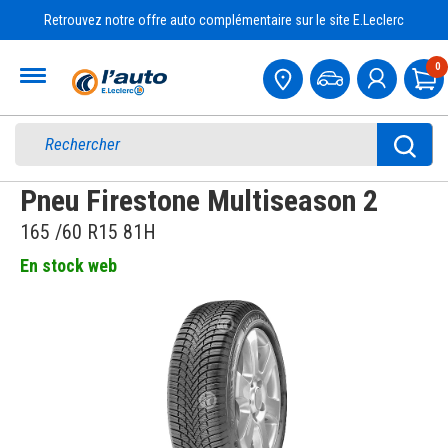
Retrouvez notre offre auto complémentaire sur le site E.Leclerc
Accueil
0
Pa
Pneu Firestone Multiseason 2
165 /60 R15 81H
En stock web