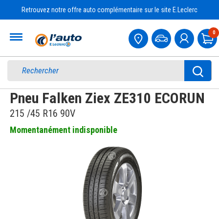
Retrouvez notre offre auto complémentaire sur le site E.Leclerc
Accueil
0
Pa
Pneu Falken Ziex ZE310 ECORUN
215 /45 R16 90V
Momentanément indisponible