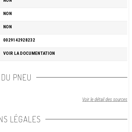
NON
NON
NON
0029142928232
VOIR LA DOCUMENTATION
 DU PNEU
Voir le détail des sources
NS LÉGALES