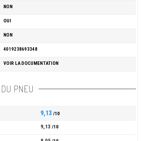
NON
OUI
NON
4019238693348
VOIR LA DOCUMENTATION
 DU PNEU
9,13
/10
9,13
/10
8,05