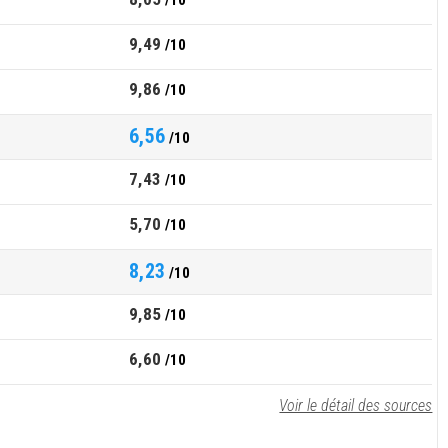
/10
9,49
/10
9,86
/10
6,56
/10
7,43
/10
5,70
/10
8,23
/10
9,85
/10
6,60
/10
Voir le détail des sources