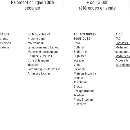
Paiement en ligne 100%
+ de 13 000
sécurisé
références en vente
NTAGES
LE MOUVEMENT
TOUTES NOS E-
AIDE
s auto
Histoire d'un
BOUTIQUES
FAQ
revaison
mouvement
Drive
Contactez
ratuite
Le mouvement E.Leclerc
Culturel
Médiateur 
Métiers et recrutement
E-librairie
consomma
De Quoi Je Me M.E.L
High Tech
Modalités 
Qui est le moins
Voyages
Accessibili
cher.com
Vins
partiellem
Communiqués de presse
Location
Alliances locales
Maison & Loisirs
Optique
Téléphonie
Bijoux
Parapharmacie
Traiteur
Photo E.Leclerc
Billetterie