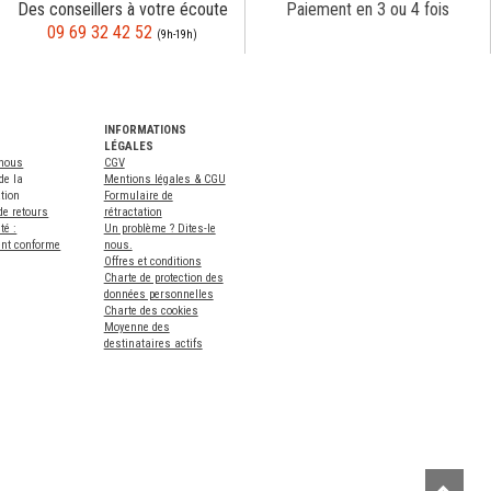
Des conseillers à votre écoute
Paiement en 3 ou 4 fois
09 69 32 42 52
(9h-19h)
INFORMATIONS
LÉGALES
-nous
CGV
de la
Mentions légales & CGU
tion
Formulaire de
de retours
rétractation
té :
Un problème ? Dites-le
ent conforme
nous.
Offres et conditions
Charte de protection des
données personnelles
Charte des cookies
Moyenne des
destinataires actifs
Remont
Remon