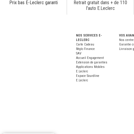
Prix bas E-Leclerc garanti
Retrait gratuit dans + de 110
l'auto E.Leclerc
NOS SERVICES E-
VOS AVA
LECLERC
Nos centre
Carte Cadeau
Garantie c
Réglo Finance
Livraison g
SAV
Accueil Engagement
Extension de garanties
Applications Mobiles
E.Leclerc
Espace Sourdline
E.Leclerc