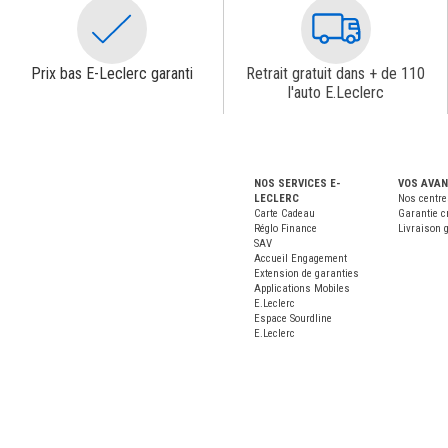
Prix bas E-Leclerc garanti
Retrait gratuit dans + de 110
l'auto E.Leclerc
NOS SERVICES E-
VOS AVA
LECLERC
Nos centre
Carte Cadeau
Garantie c
Réglo Finance
Livraison g
SAV
Accueil Engagement
Extension de garanties
Applications Mobiles
E.Leclerc
Espace Sourdline
E.Leclerc