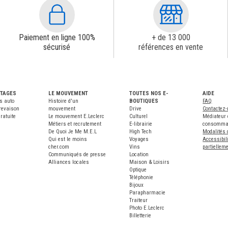
Paiement en ligne 100%
+ de 13 000
sécurisé
références en vente
NTAGES
LE MOUVEMENT
TOUTES NOS E-
AIDE
s auto
Histoire d'un
BOUTIQUES
FAQ
revaison
mouvement
Drive
Contactez
ratuite
Le mouvement E.Leclerc
Culturel
Médiateur 
Métiers et recrutement
E-librairie
consomma
De Quoi Je Me M.E.L
High Tech
Modalités 
Qui est le moins
Voyages
Accessibili
cher.com
Vins
partiellem
Communiqués de presse
Location
Alliances locales
Maison & Loisirs
Optique
Téléphonie
Bijoux
Parapharmacie
Traiteur
Photo E.Leclerc
Billetterie