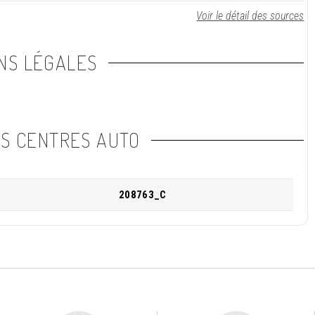
Voir le détail des sources
NS LÉGALES
NS CENTRES AUTO
208763_C