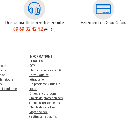
Des conseillers à votre écoute
Paiement en 3 ou 4 fois
09 69 32 42 52
(9h-19h)
INFORMATIONS
LÉGALES
-nous
CGV
de la
Mentions légales & CGU
tion
Formulaire de
de retours
rétractation
té :
Un problème ? Dites-le
ent conforme
nous.
Offres et conditions
Charte de protection des
données personnelles
Charte des cookies
Moyenne des
destinataires actifs