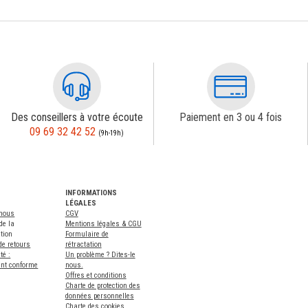
Des conseillers à votre écoute
Paiement en 3 ou 4 fois
09 69 32 42 52
(9h-19h)
INFORMATIONS
LÉGALES
-nous
CGV
de la
Mentions légales & CGU
tion
Formulaire de
de retours
rétractation
té :
Un problème ? Dites-le
ent conforme
nous.
Offres et conditions
Charte de protection des
données personnelles
Charte des cookies