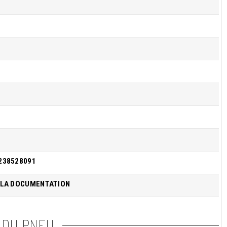
238528091
 LA DOCUMENTATION
 DU PNEU