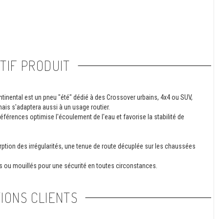
TIF PRODUIT
inental est un pneu "été" dédié à des Crossover urbains, 4x4 ou SUV,
mais s'adaptera aussi à un usage routier.
férences optimise l'écoulement de l'eau et favorise la stabilité de
rption des irrégularités, une tenue de route décuplée sur les chaussées
s ou mouillés pour une sécurité en toutes circonstances.
IONS CLIENTS