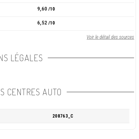
9,60
/10
6,52
/10
Voir le détail des sources
NS LÉGALES
NS CENTRES AUTO
208763_C