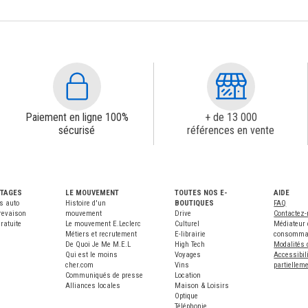
Paiement en ligne 100%
+ de 13 000
sécurisé
références en vente
NTAGES
LE MOUVEMENT
TOUTES NOS E-
AIDE
s auto
Histoire d'un
BOUTIQUES
FAQ
revaison
mouvement
Drive
Contactez
ratuite
Le mouvement E.Leclerc
Culturel
Médiateur 
Métiers et recrutement
E-librairie
consomma
De Quoi Je Me M.E.L
High Tech
Modalités 
Qui est le moins
Voyages
Accessibili
cher.com
Vins
partiellem
Communiqués de presse
Location
Alliances locales
Maison & Loisirs
Optique
Téléphonie