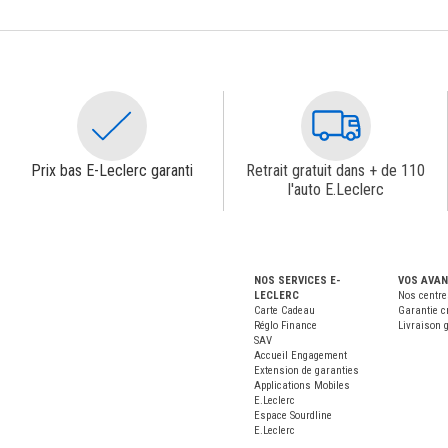
Prix bas E-Leclerc garanti
Retrait gratuit dans + de 110
l'auto E.Leclerc
NOS SERVICES E-
VOS AVA
LECLERC
Nos centre
Carte Cadeau
Garantie c
Réglo Finance
Livraison g
SAV
Accueil Engagement
Extension de garanties
Applications Mobiles
E.Leclerc
Espace Sourdline
E.Leclerc