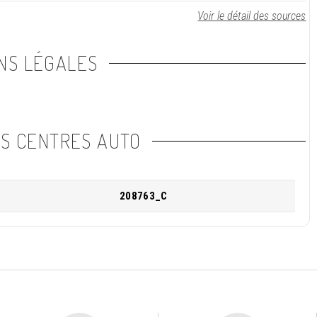
Voir le détail des sources
NS LÉGALES
NS CENTRES AUTO
208763_C