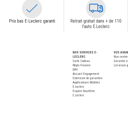
Prix bas E-Leclerc garanti
Retrait gratuit dans + de 110
l'auto E.Leclerc
NOS SERVICES E-
VOS AVA
LECLERC
Nos centre
Carte Cadeau
Garantie c
Réglo Finance
Livraison g
SAV
Accueil Engagement
Extension de garanties
Applications Mobiles
E.Leclerc
Espace Sourdline
E.Leclerc