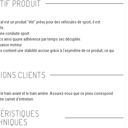
TIF PRODUIT
l est un produit "été" prévu pour des véhicules de sport, il est
te.
ne conduite sport.
secs ainsi quune adhérence par temps sec décuplée.
ssance moteur.
 contient une stabilité accrue grâce à l'asymétrie de ce produit, ce qui
IONS CLIENTS
le train avant et le train arrière. Assurez-vous que ce pneu correspond
re carnet d'entretien.
ÉRISTIQUES
HNIQUES