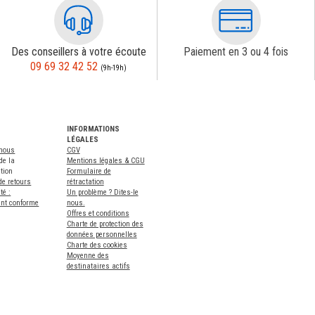
Des conseillers à votre écoute
Paiement en 3 ou 4 fois
09 69 32 42 52
(9h-19h)
INFORMATIONS
LÉGALES
-nous
CGV
de la
Mentions légales & CGU
tion
Formulaire de
de retours
rétractation
té :
Un problème ? Dites-le
ent conforme
nous.
Offres et conditions
Charte de protection des
données personnelles
Charte des cookies
Moyenne des
destinataires actifs