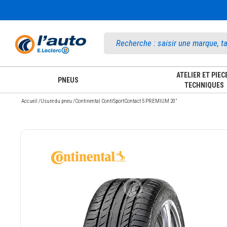
Accueil
ATELIER ET PIEC
PNEUS
TECHNIQUES
Accueil
/
Usure du pneu
/
Continental ContiSportContact 5 PREMIUM 20"