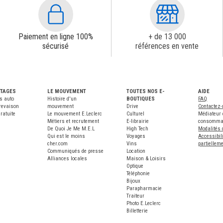
Paiement en ligne 100%
+ de 13 000
sécurisé
références en vente
NTAGES
LE MOUVEMENT
TOUTES NOS E-
AIDE
s auto
Histoire d'un
BOUTIQUES
FAQ
revaison
mouvement
Drive
Contactez
ratuite
Le mouvement E.Leclerc
Culturel
Médiateur 
Métiers et recrutement
E-librairie
consomma
De Quoi Je Me M.E.L
High Tech
Modalités 
Qui est le moins
Voyages
Accessibili
cher.com
Vins
partiellem
Communiqués de presse
Location
Alliances locales
Maison & Loisirs
Optique
Téléphonie
Bijoux
Parapharmacie
Traiteur
Photo E.Leclerc
Billetterie