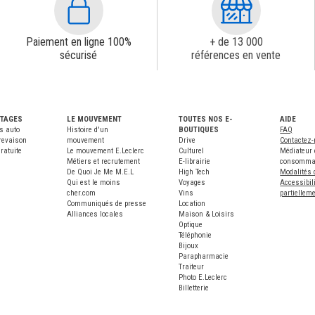
Paiement en ligne 100%
+ de 13 000
sécurisé
références en vente
NTAGES
LE MOUVEMENT
TOUTES NOS E-
AIDE
s auto
Histoire d'un
BOUTIQUES
FAQ
revaison
mouvement
Drive
Contactez
ratuite
Le mouvement E.Leclerc
Culturel
Médiateur 
Métiers et recrutement
E-librairie
consomma
De Quoi Je Me M.E.L
High Tech
Modalités 
Qui est le moins
Voyages
Accessibili
cher.com
Vins
partiellem
Communiqués de presse
Location
Alliances locales
Maison & Loisirs
Optique
Téléphonie
Bijoux
Parapharmacie
Traiteur
Photo E.Leclerc
Billetterie