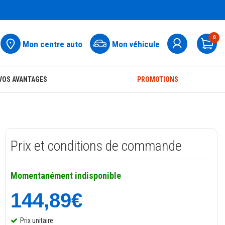
0
Mon centre auto
Mon véhicule
Pa
VOS AVANTAGES
PROMOTIONS
Prix et conditions de commande
Momentanément indisponible
144,89€
Prix unitaire