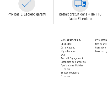
Prix bas E-Leclerc garanti
Retrait gratuit dans + de 110
l'auto E.Leclerc
NOS SERVICES E-
VOS AVA
LECLERC
Nos centre
Carte Cadeau
Garantie c
Réglo Finance
Livraison g
SAV
Accueil Engagement
Extension de garanties
Applications Mobiles
E.Leclerc
Espace Sourdline
E.Leclerc