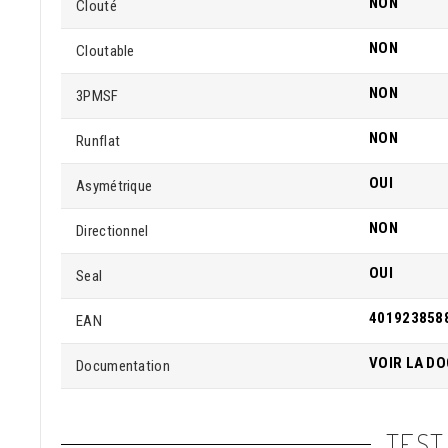
NON
Clouté
NON
Cloutable
NON
3PMSF
NON
Runflat
OUI
Asymétrique
NON
Directionnel
OUI
Seal
401923858
EAN
VOIR LA D
Documentation
TEST