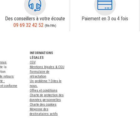
Des conseillers à votre écoute
Paiement en 3 ou 4 fois
09 69 32 42 52
(9h-19h)
INFORMATIONS
LÉGALES
-nous
CGV
de la
Mentions légales & CGU
tion
Formulaire de
de retours
rétractation
té :
Un problème ? Dites-le
ent conforme
nous.
Offres et conditions
Charte de protection des
données personnelles
Charte des cookies
Moyenne des
destinataires actifs