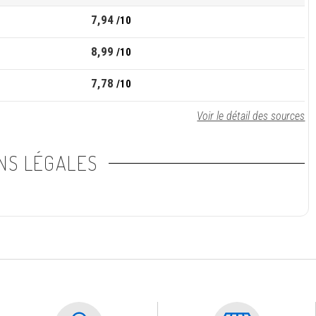
7,94
/10
8,99
/10
7,78
/10
Voir le détail des sources
NS LÉGALES