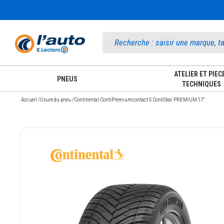
Accueil
ATELIER ET PIEC
PNEUS
TECHNIQUES
Accueil
/
Usure du pneu
/
Continental ContiPremiumcontact 5 ContiSeal PREMIUM 17"