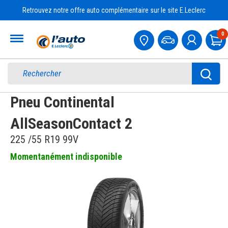
Retrouvez notre offre auto complémentaire sur le site E.Leclerc
Accueil
0
Pa
Pneu Continental
AllSeasonContact 2
225 /55 R19 99V
Momentanément indisponible