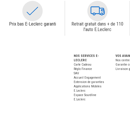
Prix bas E-Leclerc garanti
Retrait gratuit dans + de 110
l'auto E.Leclerc
NOS SERVICES E-
VOS AVA
LECLERC
Nos centre
Carte Cadeau
Garantie c
Réglo Finance
Livraison g
SAV
Accueil Engagement
Extension de garanties
Applications Mobiles
E.Leclerc
Espace Sourdline
E.Leclerc