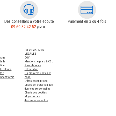
Des conseillers à votre écoute
Paiement en 3 ou 4 fois
09 69 32 42 52
(9h-19h)
INFORMATIONS
LÉGALES
-nous
CGV
de la
Mentions légales & CGU
tion
Formulaire de
de retours
rétractation
té :
Un problème ? Dites-le
ent conforme
nous.
Offres et conditions
Charte de protection des
données personnelles
Charte des cookies
Moyenne des
destinataires actifs