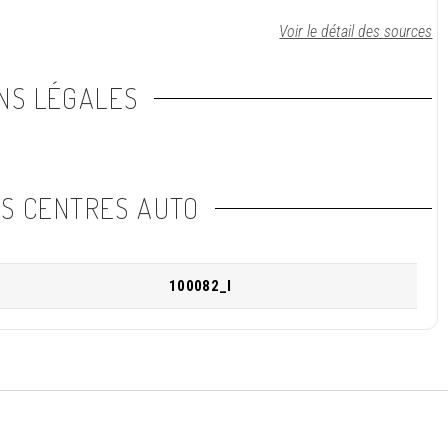
Voir le détail des sources
NS LÉGALES
NS CENTRES AUTO
100082_I