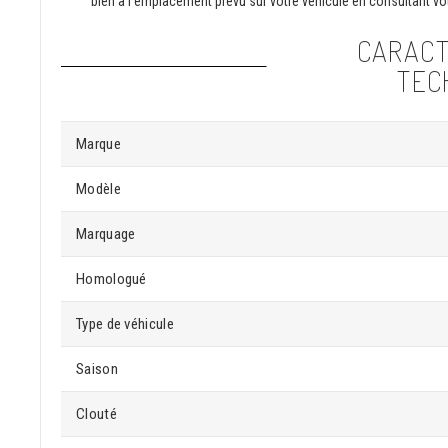
bien à l'emplacement prévu sur votre véhicule en consultant vot
CARACT
TEC
Marque
Modèle
Marquage
Homologué
Type de véhicule
Saison
Clouté