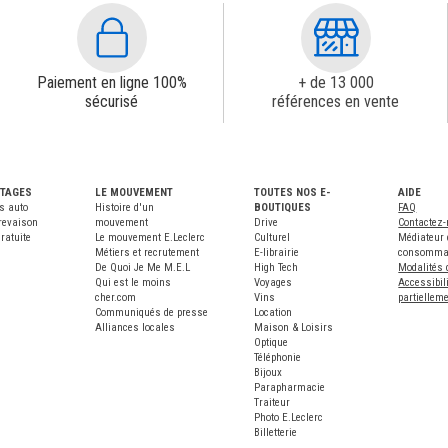
Paiement en ligne 100%
+ de 13 000
sécurisé
références en vente
NTAGES
LE MOUVEMENT
TOUTES NOS E-
AIDE
s auto
Histoire d'un
BOUTIQUES
FAQ
revaison
mouvement
Drive
Contactez
ratuite
Le mouvement E.Leclerc
Culturel
Médiateur 
Métiers et recrutement
E-librairie
consomma
De Quoi Je Me M.E.L
High Tech
Modalités 
Qui est le moins
Voyages
Accessibili
cher.com
Vins
partiellem
Communiqués de presse
Location
Alliances locales
Maison & Loisirs
Optique
Téléphonie
Bijoux
Parapharmacie
Traiteur
Photo E.Leclerc
Billetterie