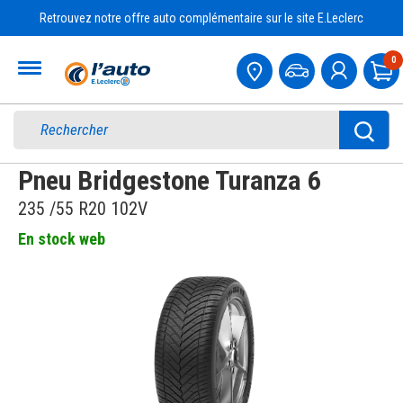
Retrouvez notre offre auto complémentaire sur le site E.Leclerc
Accueil
0
Pa
Pneu Bridgestone Turanza 6
235 /55 R20 102V
En stock web