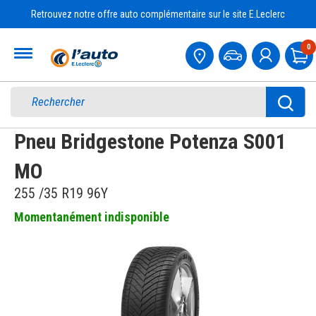
Retrouvez notre offre auto complémentaire sur le site E.Leclerc
Accueil
0
Pa
Pneu Bridgestone Potenza S001
MO
255 /35 R19 96Y
Momentanément indisponible