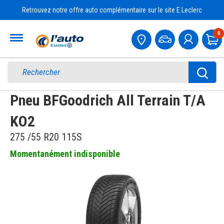
Retrouvez notre offre auto complémentaire sur le site E.Leclerc
Accueil
0
Pa
Pneu BFGoodrich All Terrain T/A
KO2
275 /55 R20 115S
Momentanément indisponible