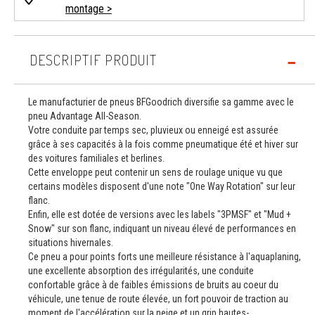
montage >
DESCRIPTIF PRODUIT
Le manufacturier de pneus BFGoodrich diversifie sa gamme avec le
pneu Advantage All-Season.
Votre conduite par temps sec, pluvieux ou enneigé est assurée
grâce à ses capacités à la fois comme pneumatique été et hiver sur
des voitures familiales et berlines.
Cette enveloppe peut contenir un sens de roulage unique vu que
certains modèles disposent d'une note "One Way Rotation" sur leur
flanc.
Enfin, elle est dotée de versions avec les labels "3PMSF" et "Mud +
Snow" sur son flanc, indiquant un niveau élevé de performances en
situations hivernales.
Ce pneu a pour points forts une meilleure résistance à l'aquaplaning,
une excellente absorption des irrégularités, une conduite
confortable grâce à de faibles émissions de bruits au coeur du
véhicule, une tenue de route élevée, un fort pouvoir de traction au
moment de l'accélération sur la neige et un grip hautes-