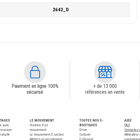
2642_D
Paiement en ligne 100%
+ de 13 000
sécurisé
références en vente
NTAGES
LE MOUVEMENT
TOUTES NOS E-
AIDE
s auto
Histoire d'un
BOUTIQUES
FAQ
revaison
mouvement
Drive
Contactez
ratuite
Le mouvement E.Leclerc
Culturel
Médiateur 
Métiers et recrutement
E-librairie
consomma