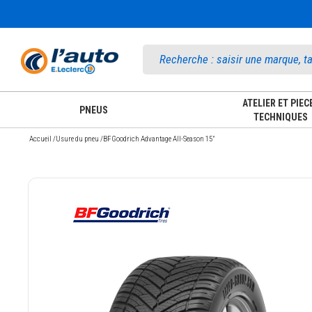
Accueil
ATELIER ET PIEC
PNEUS
TECHNIQUES
Accueil
/
Usure du pneu
/
BFGoodrich Advantage All-Season 15"