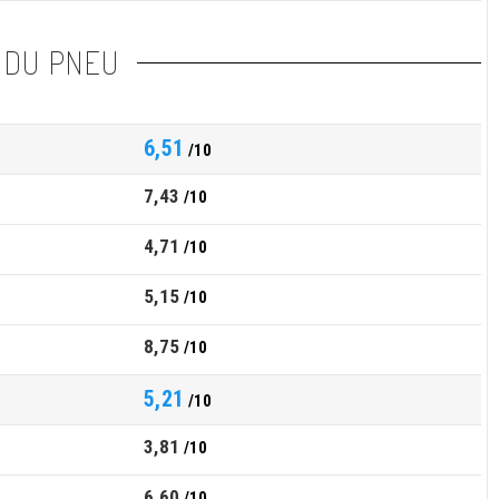
 DU PNEU
6,51
/10
7,43
/10
4,71
/10
5,15
/10
8,75
/10
5,21
/10
3,81
/10
6,60
/10