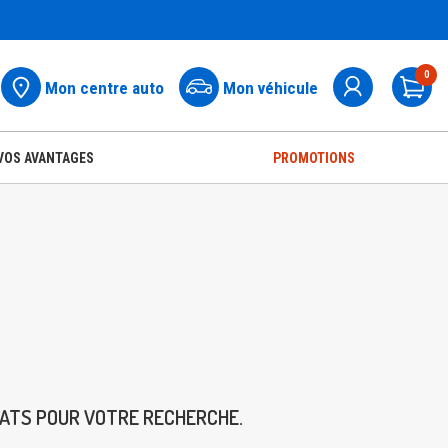
0
Mon centre auto
Mon véhicule
Pa
VOS AVANTAGES
PROMOTIONS
TATS POUR VOTRE RECHERCHE.