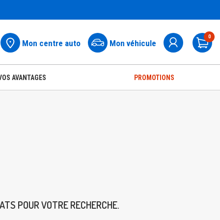
0
Mon centre auto
Mon véhicule
Pa
VOS AVANTAGES
PROMOTIONS
TATS POUR VOTRE RECHERCHE.