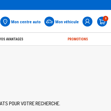
0
Mon centre auto
Mon véhicule
Pa
VOS AVANTAGES
PROMOTIONS
TATS POUR VOTRE RECHERCHE.