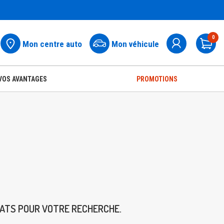
0
Mon centre auto
Mon véhicule
Pa
VOS AVANTAGES
PROMOTIONS
TATS POUR VOTRE RECHERCHE.