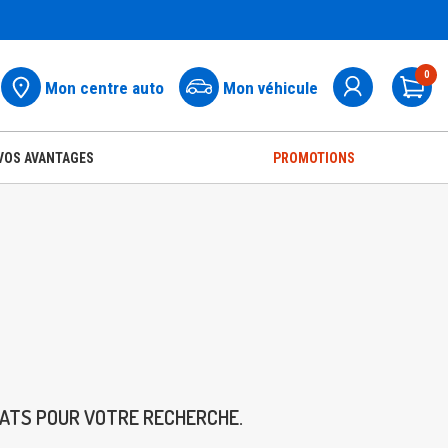
0
Mon centre auto
Mon véhicule
Pa
VOS AVANTAGES
PROMOTIONS
TATS POUR VOTRE RECHERCHE.