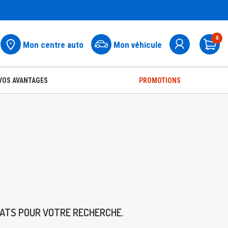
0
Mon centre auto
Mon véhicule
Pa
VOS AVANTAGES
PROMOTIONS
TATS POUR VOTRE RECHERCHE.