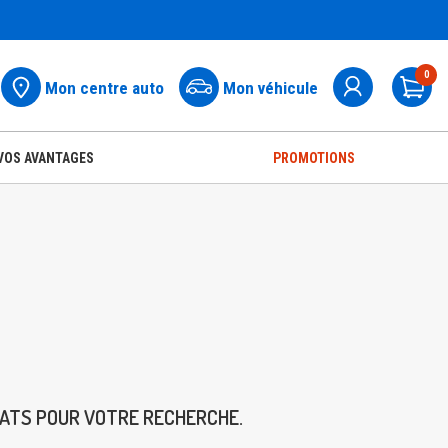
0
Mon centre auto
Mon véhicule
Pa
VOS AVANTAGES
PROMOTIONS
TATS POUR VOTRE RECHERCHE.